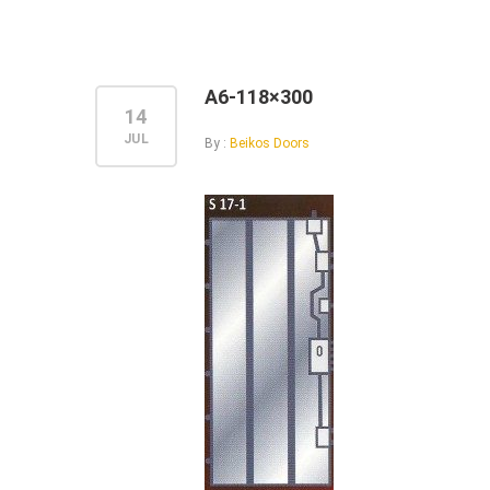
A6-118×300
14
JUL
By :
Beikos Doors