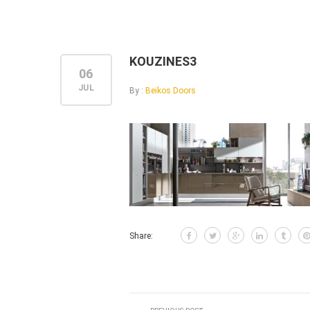
KOUZINES3
06
JUL
By :
Beikos Doors
Share: