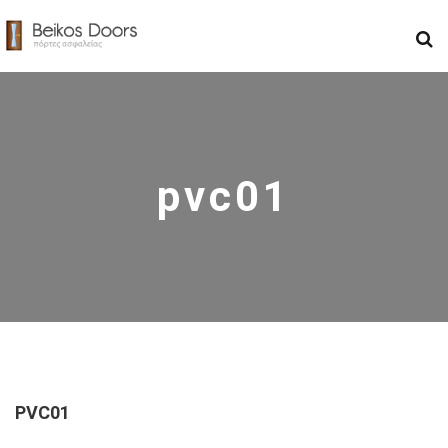
pvc01
PVC01