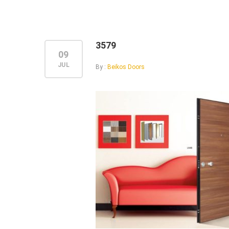
3579
09
JUL
By :
Beikos Doors